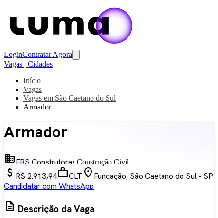
Login
Contratar Agora
Vagas
|
Cidades
Início
Vagas
Vagas em São Caetano do Sul
Armador
Armador
business
FBS Construtora
• Construção Civil
attach_money
work
location_on
R$ 2.913,94
CLT
Fundação, São Caetano do Sul - SP
Candidatar com WhatsApp
description
Descrição da Vaga