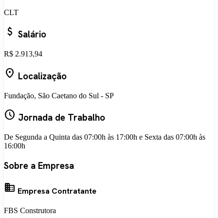
CLT
attach_money
Salário
R$ 2.913,94
location_on
Localização
Fundação, São Caetano do Sul - SP
schedule
Jornada de Trabalho
De Segunda a Quinta das 07:00h às 17:00h e Sexta das 07:00h às
16:00h
Sobre a Empresa
business
Empresa Contratante
FBS Construtora