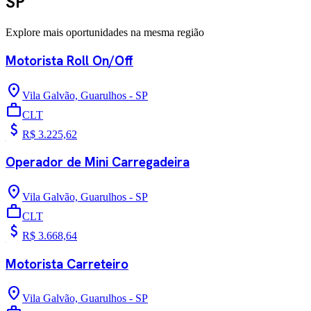
SP
Explore mais oportunidades na mesma região
Motorista Roll On/Off
location_on
Vila Galvão, Guarulhos - SP
work
CLT
attach_money
R$ 3.225,62
Operador de Mini Carregadeira
location_on
Vila Galvão, Guarulhos - SP
work
CLT
attach_money
R$ 3.668,64
Motorista Carreteiro
location_on
Vila Galvão, Guarulhos - SP