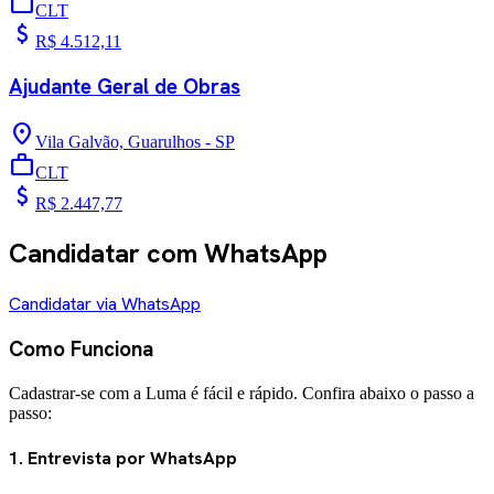
work
CLT
attach_money
R$ 4.512,11
Ajudante Geral de Obras
location_on
Vila Galvão, Guarulhos - SP
work
CLT
attach_money
R$ 2.447,77
Candidatar com WhatsApp
Candidatar via WhatsApp
Como Funciona
Cadastrar-se com a Luma é fácil e rápido. Confira abaixo o passo a
passo:
1. Entrevista por WhatsApp