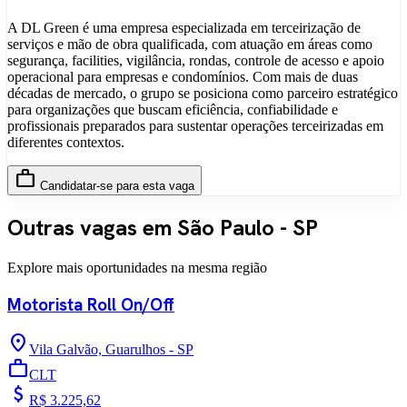
A DL Green é uma empresa especializada em terceirização de
serviços e mão de obra qualificada, com atuação em áreas como
segurança, facilities, vigilância, rondas, controle de acesso e apoio
operacional para empresas e condomínios. Com mais de duas
décadas de mercado, o grupo se posiciona como parceiro estratégico
para organizações que buscam eficiência, confiabilidade e
profissionais preparados para sustentar operações terceirizadas em
diferentes contextos.
work
Candidatar-se para esta vaga
Outras vagas em São Paulo - SP
Explore mais oportunidades na mesma região
Motorista Roll On/Off
location_on
Vila Galvão, Guarulhos - SP
work
CLT
attach_money
R$ 3.225,62