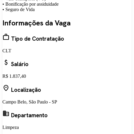
• Bonificação por assiduidade
• Seguro de Vida
Informações da Vaga
work
Tipo de Contratação
CLT
attach_money
Salário
R$ 1.837,40
location_on
Localização
Campo Belo, São Paulo - SP
business
Departamento
Limpeza