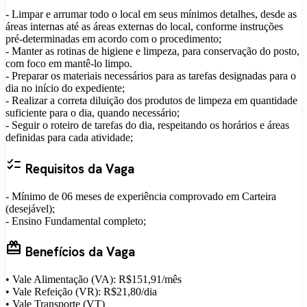
- Limpar e arrumar todo o local em seus mínimos detalhes, desde as
áreas internas até as áreas externas do local, conforme instruções
pré-determinadas em acordo com o procedimento;
- Manter as rotinas de higiene e limpeza, para conservação do posto,
com foco em mantê-lo limpo.
- Preparar os materiais necessários para as tarefas designadas para o
dia no início do expediente;
- Realizar a correta diluição dos produtos de limpeza em quantidade
suficiente para o dia, quando necessário;
- Seguir o roteiro de tarefas do dia, respeitando os horários e áreas
definidas para cada atividade;
checklist
Requisitos da Vaga
- Mínimo de 06 meses de experiência comprovado em Carteira
(desejável);
- Ensino Fundamental completo;
card_giftcard
Benefícios da Vaga
• Vale Alimentação (VA): R$151,91/mês
• Vale Refeição (VR): R$21,80/dia
• Vale Transporte (VT)