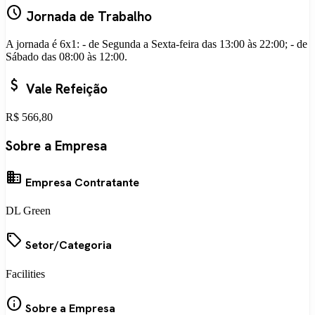
schedule
Jornada de Trabalho
A jornada é 6x1: - de Segunda a Sexta-feira das 13:00 às 22:00; - de
Sábado das 08:00 às 12:00.
attach_money
Vale Refeição
R$ 566,80
Sobre a Empresa
business
Empresa Contratante
DL Green
local_offer
Setor/Categoria
Facilities
info
Sobre a Empresa