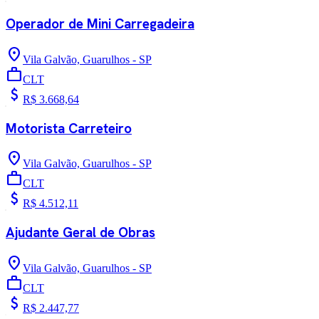
Operador de Mini Carregadeira
location_on
Vila Galvão, Guarulhos - SP
work
CLT
attach_money
R$ 3.668,64
Motorista Carreteiro
location_on
Vila Galvão, Guarulhos - SP
work
CLT
attach_money
R$ 4.512,11
Ajudante Geral de Obras
location_on
Vila Galvão, Guarulhos - SP
work
CLT
attach_money
R$ 2.447,77