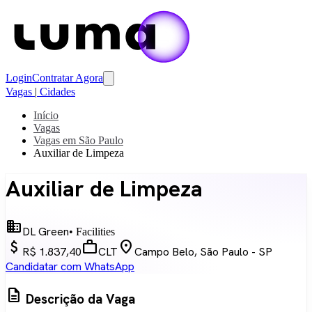
Login
Contratar Agora
Vagas
|
Cidades
Início
Vagas
Vagas em São Paulo
Auxiliar de Limpeza
Auxiliar de Limpeza
business
DL Green
• Facilities
attach_money
work
location_on
R$ 1.837,40
CLT
Campo Belo, São Paulo - SP
Candidatar com WhatsApp
description
Descrição da Vaga