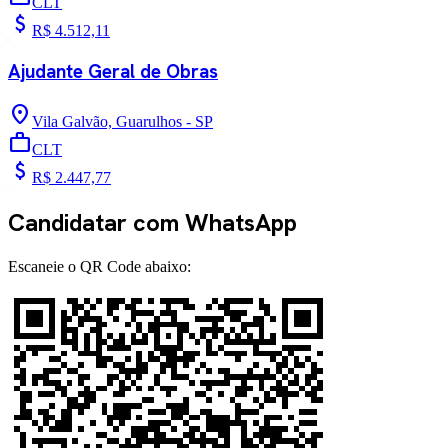
CLT
attach_money
R$ 4.512,11
Ajudante Geral de Obras
location_on
Vila Galvão, Guarulhos - SP
work
CLT
attach_money
R$ 2.447,77
Candidatar com WhatsApp
Escaneie o QR Code abaixo: