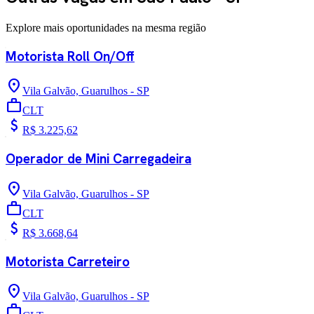
Explore mais oportunidades na mesma região
Motorista Roll On/Off
location_on
Vila Galvão, Guarulhos - SP
work
CLT
attach_money
R$ 3.225,62
Operador de Mini Carregadeira
location_on
Vila Galvão, Guarulhos - SP
work
CLT
attach_money
R$ 3.668,64
Motorista Carreteiro
location_on
Vila Galvão, Guarulhos - SP
work