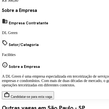
R$ 566,80
Sobre a Empresa
business
Empresa Contratante
DL Green
local_offer
Setor/Categoria
Facilities
info
Sobre a Empresa
A DL Green é uma empresa especializada em terceirização de serviços 
empresas e condomínios. Com mais de duas décadas de mercado, o grupo
operações terceirizadas em diferentes contextos.
work
Candidatar-se para esta vaga
Outras vagas em São Paulo - SP