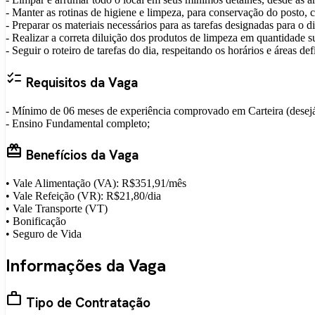
- Manter as rotinas de higiene e limpeza, para conservação do posto,
- Preparar os materiais necessários para as tarefas designadas para o d
- Realizar a correta diluição dos produtos de limpeza em quantidade su
- Seguir o roteiro de tarefas do dia, respeitando os horários e áreas de
checklist
Requisitos da Vaga
- Mínimo de 06 meses de experiência comprovado em Carteira (desejá
- Ensino Fundamental completo;
card_giftcard
Benefícios da Vaga
• Vale Alimentação (VA): R$351,91/mês
• Vale Refeição (VR): R$21,80/dia
• Vale Transporte (VT)
• Bonificação
• Seguro de Vida
Informações da Vaga
work
Tipo de Contratação