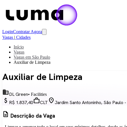
Login
Contratar Agora
Vagas
|
Cidades
Início
Vagas
Vagas em São Paulo
Auxiliar de Limpeza
Auxiliar de Limpeza
business
DL Green
• Facilities
attach_money
work
location_on
R$ 1.837,40
CLT
Jardim Santo Antoninho, São Paulo -
description
Descrição da Vaga
- Limpar e arrumar todo o local em seus mínimos detalhes, desde as á