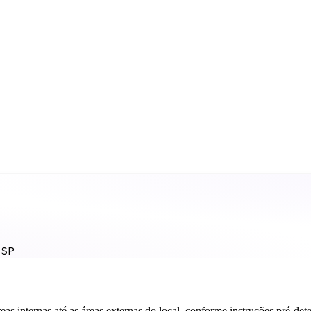
 SP
reas internas até as áreas externas do local, conforme instruções pré-