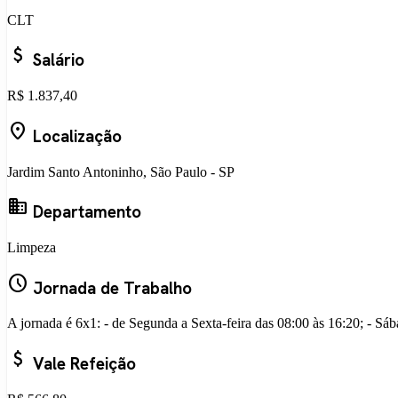
CLT
attach_money
Salário
R$ 1.837,40
location_on
Localização
Jardim Santo Antoninho, São Paulo - SP
business
Departamento
Limpeza
schedule
Jornada de Trabalho
A jornada é 6x1: - de Segunda a Sexta-feira das 08:00 às 16:20; - S
attach_money
Vale Refeição