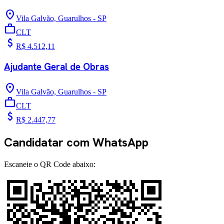
location_on
Vila Galvão, Guarulhos - SP
work
CLT
attach_money
R$ 4.512,11
Ajudante Geral de Obras
location_on
Vila Galvão, Guarulhos - SP
work
CLT
attach_money
R$ 2.447,77
Candidatar com WhatsApp
Escaneie o QR Code abaixo: