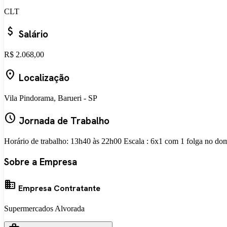
CLT
attach_money
Salário
R$ 2.068,00
location_on
Localização
Vila Pindorama, Barueri - SP
schedule
Jornada de Trabalho
Horário de trabalho: 13h40 às 22h00 Escala : 6x1 com 1 folga no dom
Sobre a Empresa
business
Empresa Contratante
Supermercados Alvorada