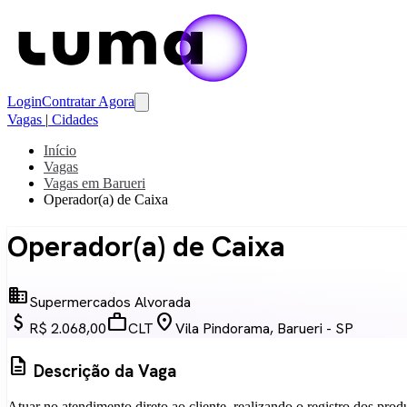
Login
Contratar Agora
Vagas
|
Cidades
Início
Vagas
Vagas em Barueri
Operador(a) de Caixa
Operador(a) de Caixa
business
Supermercados Alvorada
attach_money
work
location_on
R$ 2.068,00
CLT
Vila Pindorama, Barueri - SP
description
Descrição da Vaga
Atuar no atendimento direto ao cliente, realizando o registro dos pro