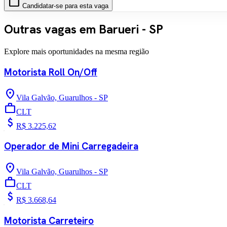
work
Candidatar-se para esta vaga
Outras vagas em Barueri - SP
Explore mais oportunidades na mesma região
Motorista Roll On/Off
location_on
Vila Galvão, Guarulhos - SP
work
CLT
attach_money
R$ 3.225,62
Operador de Mini Carregadeira
location_on
Vila Galvão, Guarulhos - SP
work
CLT
attach_money
R$ 3.668,64
Motorista Carreteiro