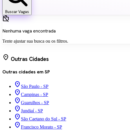
Buscar Vagas
work_off
Nenhuma vaga encontrada
Tente ajustar sua busca ou os filtros.
location_on
Outras Cidades
Outras cidades em SP
place
São Paulo - SP
place
Campinas - SP
place
Guarulhos - SP
place
Jundiaí - SP
place
São Caetano do Sul - SP
place
Francisco Morato - SP