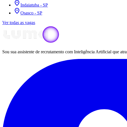
place
Indaiatuba - SP
place
Osasco - SP
Ver todas as vagas
Sou sua assistente de recrutamento com Inteligência Artificial que at