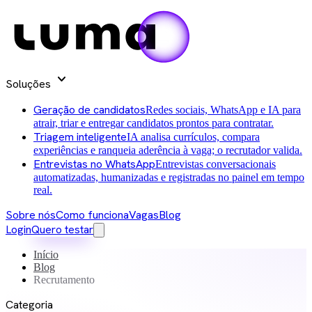
expand_more
Soluções
Geração de candidatos
Redes sociais, WhatsApp e IA para
atrair, triar e entregar candidatos prontos para contratar.
Triagem inteligente
IA analisa currículos, compara
experiências e ranqueia aderência à vaga; o recrutador valida.
Entrevistas no WhatsApp
Entrevistas conversacionais
automatizadas, humanizadas e registradas no painel em tempo
real.
Sobre nós
Como funciona
Vagas
Blog
Login
Quero testar
Início
Blog
Recrutamento
Categoria