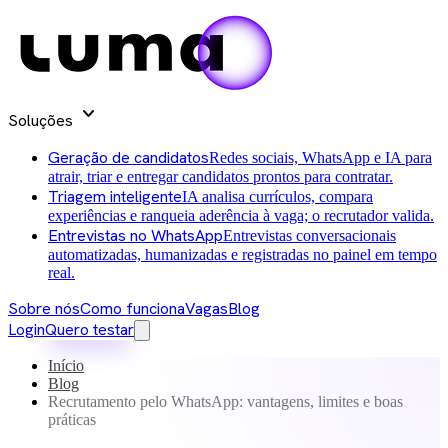
expand_more
Soluções
Geração de candidatos
Redes sociais, WhatsApp e IA para
atrair, triar e entregar candidatos prontos para contratar.
Triagem inteligente
IA analisa currículos, compara
experiências e ranqueia aderência à vaga; o recrutador valida.
Entrevistas no WhatsApp
Entrevistas conversacionais
automatizadas, humanizadas e registradas no painel em tempo
real.
Sobre nós
Como funciona
Vagas
Blog
Login
Quero testar
Início
Blog
Recrutamento pelo WhatsApp: vantagens, limites e boas
práticas