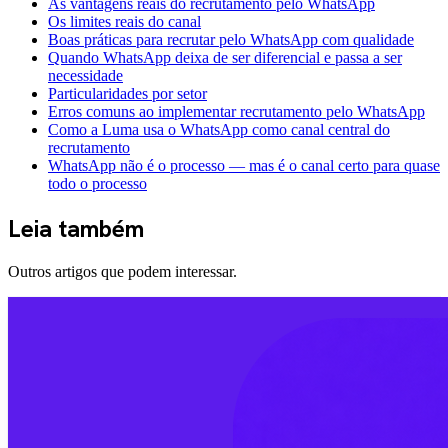
As vantagens reais do recrutamento pelo WhatsApp
Os limites reais do canal
Boas práticas para recrutar pelo WhatsApp com qualidade
Quando WhatsApp deixa de ser diferencial e passa a ser
necessidade
Particularidades por setor
Erros comuns ao implementar recrutamento pelo WhatsApp
Como a Luma usa o WhatsApp como canal central do
recrutamento
WhatsApp não é o processo — mas é o canal certo para quase
todo o processo
Leia também
Outros artigos que podem interessar.