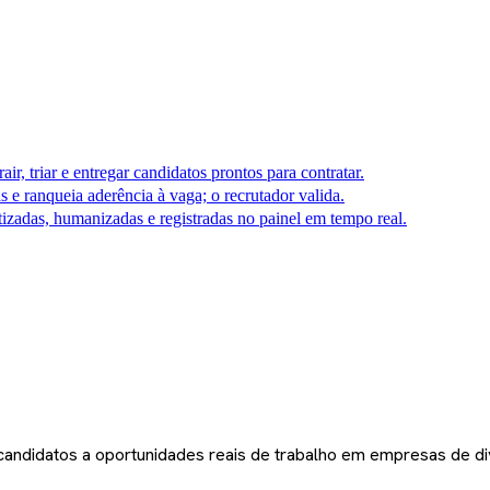
ir, triar e entregar candidatos prontos para contratar.
s e ranqueia aderência à vaga; o recrutador valida.
izadas, humanizadas e registradas no painel em tempo real.
candidatos a oportunidades reais de trabalho em empresas de d