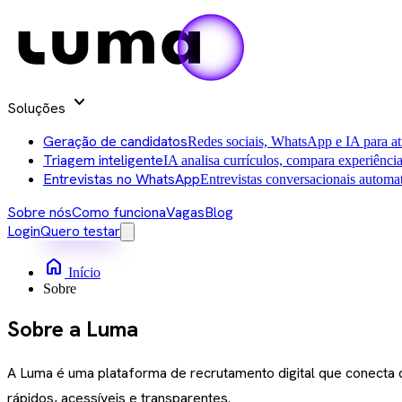
expand_more
Soluções
Geração de candidatos
Redes sociais, WhatsApp e IA para atra
Triagem inteligente
IA analisa currículos, compara experiência
Entrevistas no WhatsApp
Entrevistas conversacionais automat
Sobre nós
Como funciona
Vagas
Blog
Login
Quero testar
home
Início
Sobre
Sobre a Luma
A Luma é uma plataforma de recrutamento digital que conecta 
rápidos, acessíveis e transparentes.