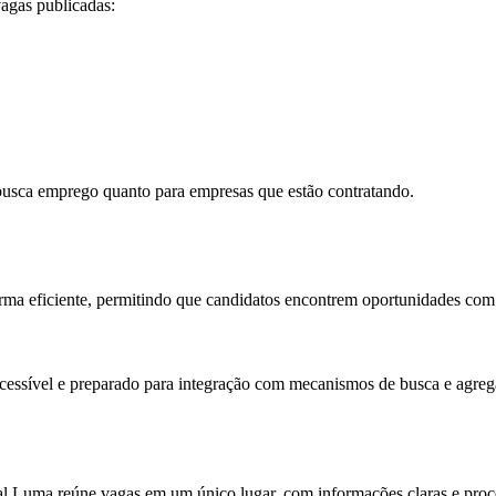
vagas publicadas:
usca emprego quanto para empresas que estão contratando.
 forma eficiente, permitindo que candidatos encontrem oportunidades com
acessível e preparado para integração com mecanismos de busca e agre
al Luma reúne vagas em um único lugar, com informações claras e proce